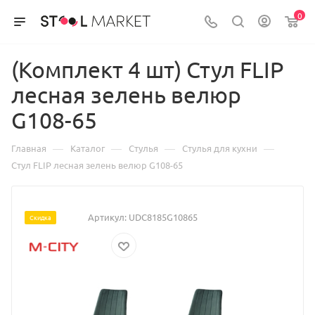
0
(Комплект 4 шт) Стул FLIP
лесная зелень велюр
G108-65
—
—
—
—
Главная
Каталог
Стулья
Стулья для кухни
Стул FLIP лесная зелень велюр G108-65
Артикул:
UDC8185G10865
Скидка