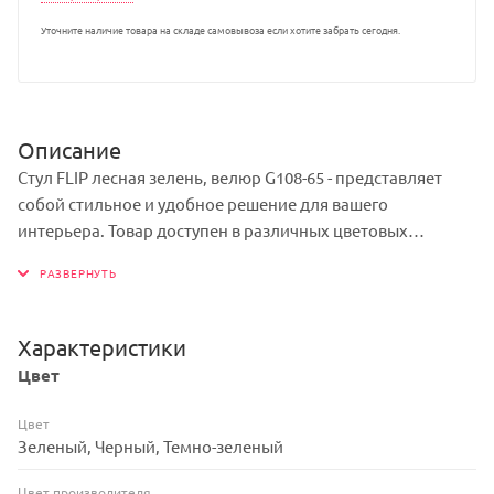
Уточните наличие товара на складе самовывоза если хотите забрать сегодня.
Описание
Стул FLIP лесная зелень, велюр G108-65 - представляет
собой стильное и удобное решение для вашего
интерьера. Товар доступен в различных цветовых
вариантах, включая зеленый, что позволяет выбрать
оптимальные решение под ваш стиль и предпочтения.
Мягкость сиденья обеспечивает комфорт и удобство.
Каркас изделия - металл, обеспечивает прочность и
Характеристики
долговечность конструкции, при этом сохраняя легкость
Цвет
и изящество дизайна.
Цвет
Зеленый, Черный, Темно-зеленый
Цвет производителя