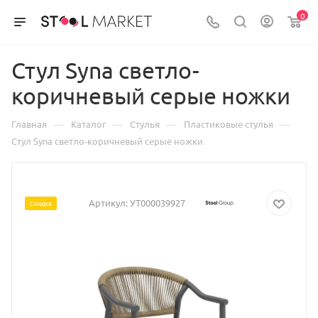
0
Стул Syna светло-
коричневый серые ножки
—
—
—
—
Главная
Каталог
Стулья
Пластиковые стулья
Стул Syna светло-коричневый серые ножки
Артикул:
УТ000039927
Скидка