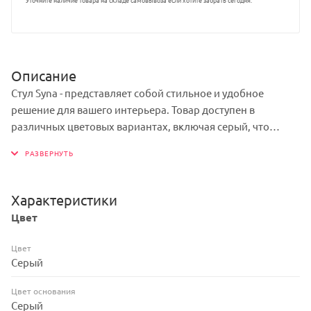
Описание
Стул Syna - представляет собой стильное и удобное
решение для вашего интерьера. Товар доступен в
различных цветовых вариантах, включая серый, что
позволяет выбрать оптимальное решение под ваш стиль
и предпочтения. Каркас изделия - металл, обеспечивает
прочность и долговечность конструкции, при этом
сохраняя легкость и изящество дизайна.
Характеристики
Благодаря своей уникальности товар легко впишется в
Цвет
любой интерьер и станет отличным дополнением к
вашему пространству.
Цвет
Серый
Цвет основания
Серый