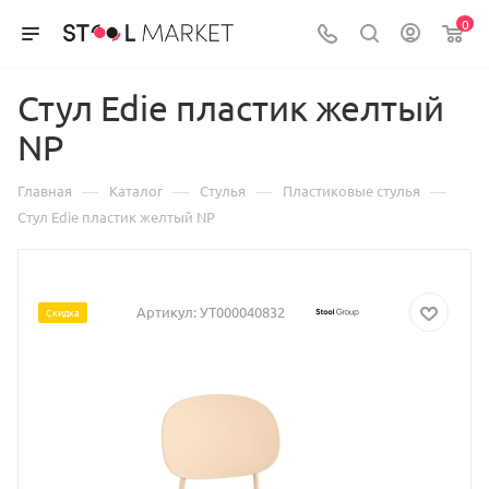
0
Стул Edie пластик желтый
NP
—
—
—
—
Главная
Каталог
Стулья
Пластиковые стулья
Стул Edie пластик желтый NP
Артикул:
УТ000040832
Скидка