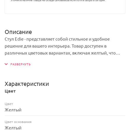
Описание
Стул Edie - представляет собой стильное и удобное
решение для вашего интерьера. Товар доступен в
различных цветовых вариантах, включая желтый, что
позволяет выбрать оптимальное решение под ваш стиль
и предпочтения. Каркас изделия - пластик, обеспечивает
прочность и долговечность конструкции, при этом
сохраняя легкость и изящество дизайна.
Характеристики
Благодаря своей уникальности товар легко впишется в
Цвет
любой интерьер и станет отличным дополнением к
вашему пространству.
Цвет
Желтый
Цвет основания
Желтый