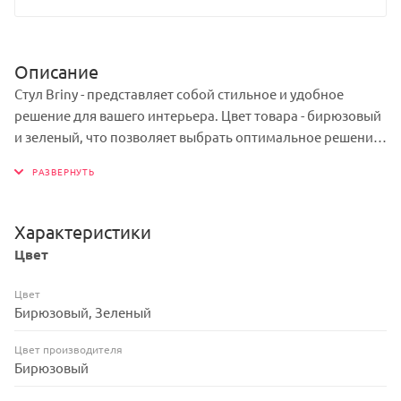
Описание
Стул Briny - представляет собой стильное и удобное
решение для вашего интерьера. Цвет товара - бирюзовый
и зеленый, что позволяет выбрать оптимальное решение
под ваш стиль и предпочтения. Каркас изделия - пластик,
обеспечивает прочность и долговечность конструкции,
при этом сохраняя легкость и изящество дизайна.
Благодаря своей уникальности товар легко впишется в
Характеристики
любой интерьер и станет отличным дополнением к
Цвет
вашему пространству.
Цвет
Бирюзовый, Зеленый
Цвет производителя
Бирюзовый