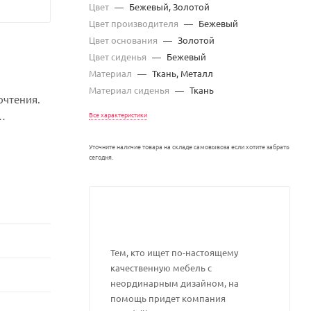
Цвет
—
Бежевый, Золотой
Цвет производителя
—
Бежевый
Цвет основания
—
Золотой
Цвет сиденья
—
Бежевый
Материал
—
Ткань, Металл
Материал сиденья
—
Ткань
очтения.
Все характеристики
Уточните наличие товара на складе самовывоза если хотите забрать
сегодня.
Тем, кто ищет по-настоящему
качественную мебель с
неординарным дизайном, на
помощь придет компания