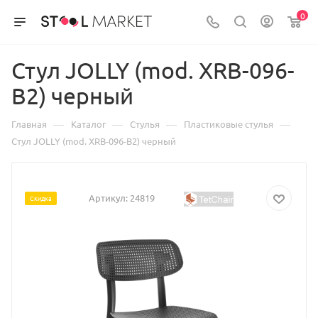
0
Стул JOLLY (mod. XRB-096-
B2) черный
—
—
—
—
Главная
Каталог
Стулья
Пластиковые стулья
Стул JOLLY (mod. XRB-096-B2) черный
Артикул:
24819
Скидка