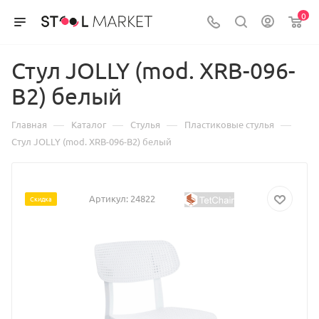
0
Стул JOLLY (mod. XRB-096-
B2) белый
—
—
—
—
Главная
Каталог
Стулья
Пластиковые стулья
Стул JOLLY (mod. XRB-096-B2) белый
Артикул:
24822
Скидка